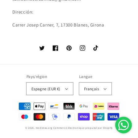
Dirección:
Carrer Josep Carner, 7, 17300 Blanes, Girona
Twitter
Facebook
Pinterest
Instagram
TikTok
Pays/région
Langue
Espagne (EUR €)
Français
Moyens
de
paiement
© 2026,
modistas.org
Commerce électronique propulsé par Shopify