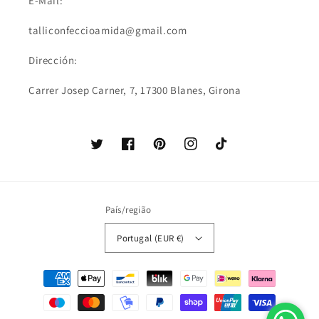
E-Mail:
talliconfeccioamida@gmail.com
Dirección:
Carrer Josep Carner, 7, 17300 Blanes, Girona
Twitter
Facebook
Pinterest
Instagram
TikTok
País/região
Portugal (EUR €)
Métodos
de
pagamento