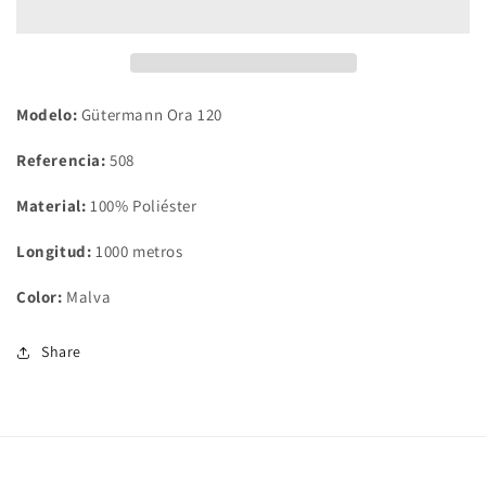
&quot;Malva
&quot;Malva
508&quot;
508&quot;
Modelo:
Gütermann Ora 120
Referencia:
508
Material:
100% Poliéster
Longitud:
1000 metros
Color:
Malva
Share