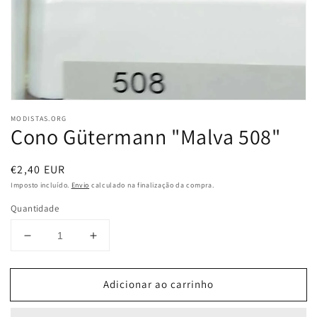
vista
em
galeria
MODISTAS.ORG
Cono Gütermann "Malva 508"
Preço
€2,40 EUR
normal
Imposto incluído.
Envio
calculado na finalização da compra.
Quantidade
Diminuir
Aumentar
a
a
quantidade
quantidade
Adicionar ao carrinho
de
de
Cono
Cono
Gütermann
Gütermann