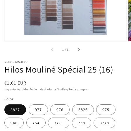
vista
em
galeria
de
1
/
3
MODISTAS.ORG
Hilos Mouliné Spécial 25 (16)
Preço
€1,61 EUR
normal
Imposto incluído.
Envio
calculado na finalização da compra.
Color
3827
977
976
3826
975
948
754
3771
758
3778