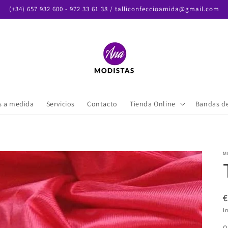
(+34) 657 932 600 - 972 33 61 38 / talliconfeccioamida@gmail.com
es a medida
Servicios
Contacto
Tienda Online
Bandas d
M
€
I
Q