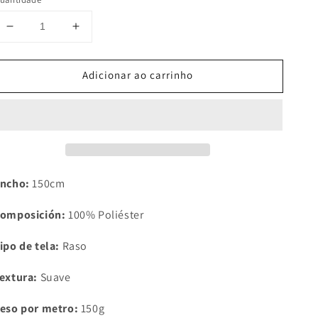
Diminuir
Aumentar
a
a
quantidade
quantidade
Adicionar ao carrinho
de
de
Tela
Tela
Rasete
Rasete
&quot;Roja&quot;
&quot;Roja&quot;
ncho:
150cm
omposición:
100% Poliéster
ipo de tela:
Raso
extura:
Suave
eso por metro:
150g