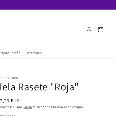
Iniciar
Carrinho
sessão
e graduación
Patrones
ODISTAS.ORG
Tela Rasete "Roja"
Preço
2,23 EUR
normal
mposto incluído.
Envio
calculado na finalização da compra.
uantidade