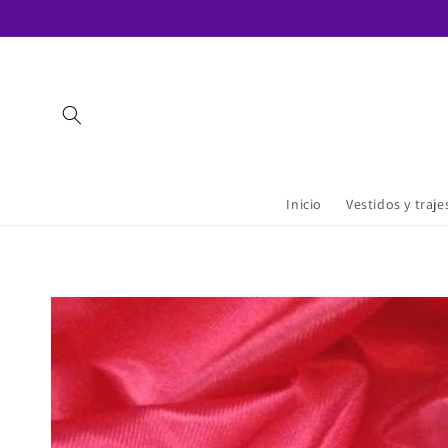
Saltar
para o
conteúdo
Inicio
Vestidos y traj
Saltar para
a
informação
do produto