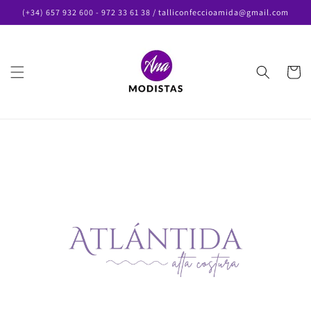
Ir
(+34) 657 932 600 - 972 33 61 38 / talliconfeccioamida@gmail.com
directamente
al contenido
Carrito