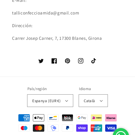
E-Mail:
talliconfeccioamida@gmail.com
Dirección:
Carrer Josep Carner, 7, 17300 Blanes, Girona
Twitter
Facebook
Pinterest
Instagram
TikTok
País/región
Idioma
Espanya (EUR €)
Català
Formas
de
pago