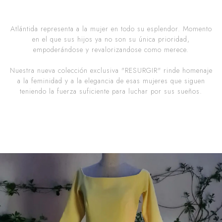
Atlántida representa a la mujer en todo su esplendor. Momento
en el que sus hijos ya no son su única prioridad,
empoderándose y revalorizandose como merece.
Nuestra nueva colección exclusiva "RESURGIR" rinde homenaje
a la feminidad y a la elegancia de esas mujeres que siguen
teniendo la fuerza suficiente para luchar por sus sueños.