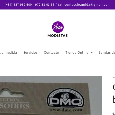
(+34) 657 932 600 - 972 33 61 38 / talliconfeccioamida@gmail.com
es a medida
Servicios
Contacto
Tienda Online
Bandas d
M
P
€