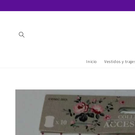
Ir
directamente
al contenido
Inicio
Vestidos y traj
Ir
directamente
a la
información
del producto