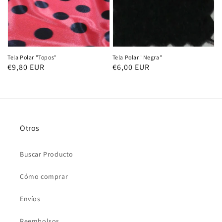
Tela Polar "Topos"
Tela Polar "Negra"
Precio
€9,80 EUR
Precio
€6,00 EUR
habitual
habitual
Otros
Buscar Producto
Cómo comprar
Envíos
Reembolsos