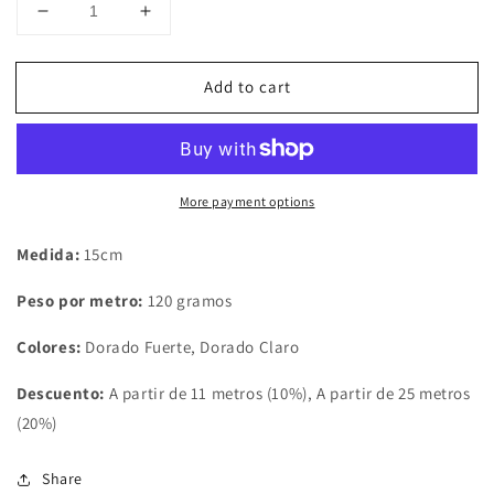
Decrease
Increase
quantity
quantity
for
for
Add to cart
Fleco
Fleco
Hilos
Hilos
Dorados
Dorados
(15cm)
(15cm)
More payment options
Medida:
15cm
Peso por metro:
120 gramos
Colores:
Dorado Fuerte, Dorado Claro
Descuento:
A partir de 11 metros (10%), A partir de 25 metros
(20%)
Share