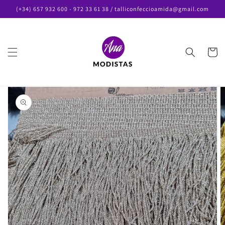
Skip to
(+34) 657 932 600 - 972 33 61 38 / talliconfeccioamida@gmail.com
content
Cart
Skip to
product
information
Open
featured
media
in
gallery