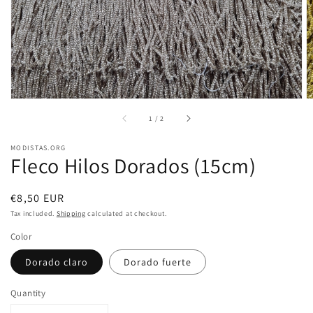
view
of
1
/
2
MODISTAS.ORG
Fleco Hilos Dorados (15cm)
Regular
€8,50 EUR
price
Tax included.
Shipping
calculated at checkout.
Color
Dorado claro
Dorado fuerte
Quantity