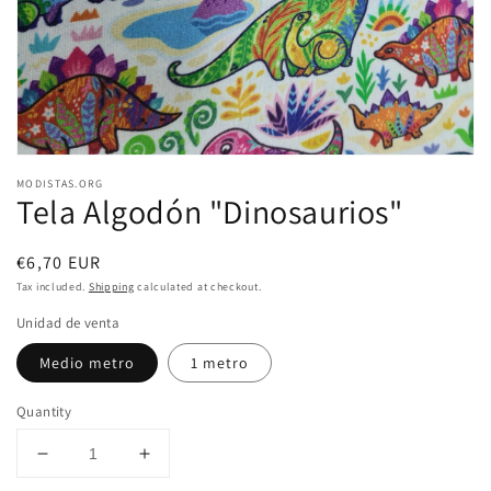
view
MODISTAS.ORG
Tela Algodón "Dinosaurios"
Regular
€6,70 EUR
price
Tax included.
Shipping
calculated at checkout.
Unidad de venta
Medio metro
1 metro
Quantity
Decrease
Increase
quantity
quantity