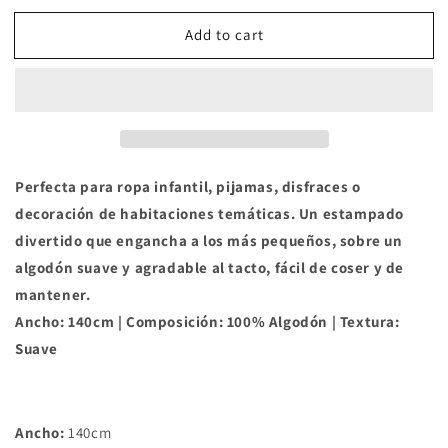
for
for
Add to cart
Tela
Tela
Algodón
Algodón
&quot;Dinosaurios&quot;
&quot;Dinosaurios&quot;
Perfecta para ropa infantil, pijamas, disfraces o
decoración de habitaciones temáticas. Un estampado
divertido que engancha a los más pequeños, sobre un
algodón suave y agradable al tacto, fácil de coser y de
mantener.
Ancho: 140cm | Composición: 100% Algodón | Textura:
Suave
Ancho:
140cm