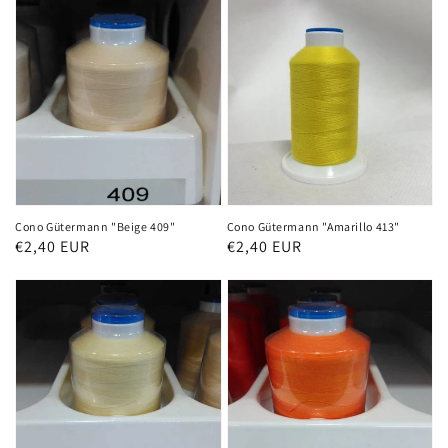
Cono Gütermann "Beige 409"
Cono Gütermann "Amarillo 413"
Precio
€2,40 EUR
Precio
€2,40 EUR
habitual
habitual