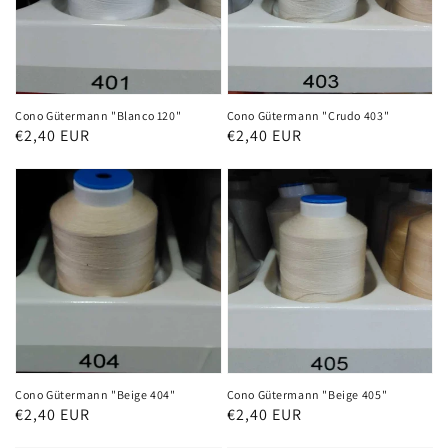
Cono Gütermann "Blanco 120"
Cono Gütermann "Crudo 403"
Precio
€2,40 EUR
Precio
€2,40 EUR
habitual
habitual
Cono Gütermann "Beige 404"
Cono Gütermann "Beige 405"
Precio
€2,40 EUR
Precio
€2,40 EUR
habitual
habitual