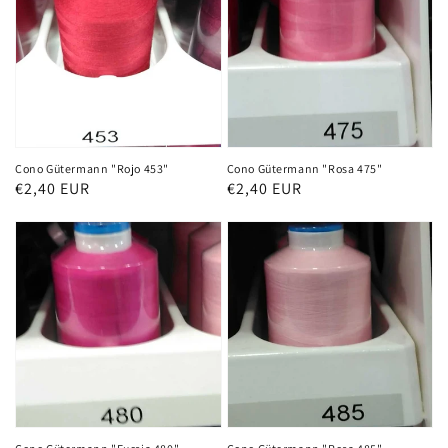
Cono Gütermann "Rojo 453"
Cono Gütermann "Rosa 475"
Precio
€2,40 EUR
Precio
€2,40 EUR
habitual
habitual