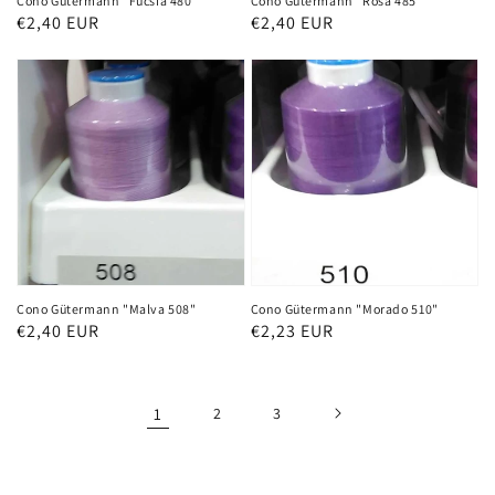
Cono Gütermann "Fucsia 480"
Cono Gütermann "Rosa 485"
Precio
€2,40 EUR
Precio
€2,40 EUR
habitual
habitual
Cono Gütermann "Malva 508"
Cono Gütermann "Morado 510"
Precio
€2,40 EUR
Precio
€2,23 EUR
habitual
habitual
1
2
3