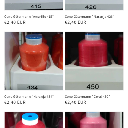
Cono Gütermann "Amarillo 415"
Cono Gütermann "Naranja 426"
Precio
€2,40 EUR
Precio
€2,40 EUR
habitual
habitual
Cono Gütermann "Naranja 434"
Cono Gütermann "Coral 450"
Precio
€2,40 EUR
Precio
€2,40 EUR
habitual
habitual