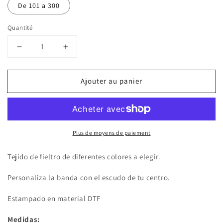
De 101 a 300
Quantité
Réduire
Augmenter
la
la
quantité
quantité
Ajouter au panier
de
de
Banda
Banda
de
de
graduación
graduación
personalizables
personalizables
Plus de moyens de paiement
(1
(1
Logo)
Logo)
Tejido de fieltro de diferentes colores a elegir.
Personaliza la banda con el escudo de tu centro.
Estampado en material DTF
Medidas: