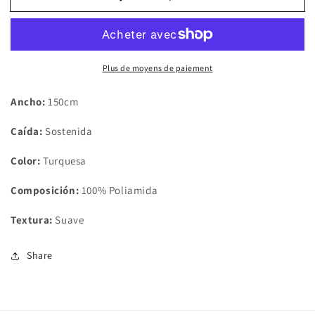
Tela
Tela
Lycra
Lycra
&quot;Turquesa&quot;
&quot;Turquesa&quot;
(Foamizada)
(Foamizada)
Plus de moyens de paiement
Ancho:
150cm
Caída:
Sostenida
Color:
Turquesa
Composición:
100% Poliamida
Textura:
Suave
Share