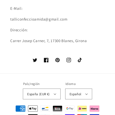
E-Mail:
talliconfeccioamida@gmail.com
Dirección:
Carrer Josep Carner, 7, 17300 Blanes, Girona
Twitter
Facebook
Pinterest
Instagram
TikTok
País/región
Idioma
España (EUR €)
Español
Formas
de