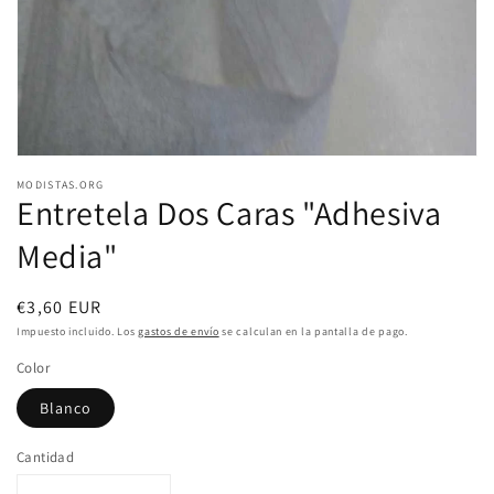
vista
de
galería
MODISTAS.ORG
Entretela Dos Caras "Adhesiva
Media"
Precio
€3,60 EUR
habitual
Impuesto incluido. Los
gastos de envío
se calculan en la pantalla de pago.
Color
Blanco
Cantidad