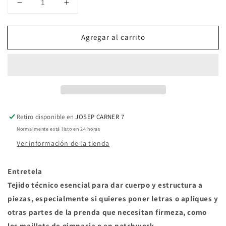
Reducir
Aumentar
cantidad
cantidad
para
para
Agregar al carrito
Entretela
Entretela
Dos
Dos
Caras
Caras
&quot;Adhesiva
&quot;Adhesiva
Media&quot;
Media&quot;
Retiro disponible en
JOSEP CARNER 7
Normalmente está listo en 24 horas
Ver información de la tienda
Entretela
Tejido técnico esencial para dar cuerpo y estructura a
piezas, especialmente si quieres poner letras o apliques y
otras partes de la prenda que necesitan firmeza, como
los maillots de gimnasia o en patchwork