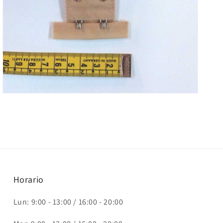
elemento
multimedia
3
en
vista
de
galería
Horario
Lun: 9:00 - 13:00 / 16:00 - 20:00