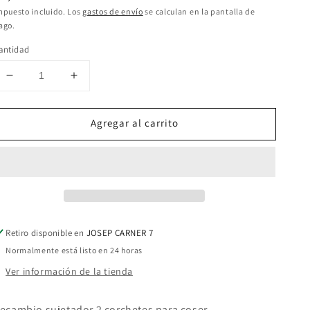
abitual
mpuesto incluido. Los
gastos de envío
se calculan en la pantalla de
ago.
antidad
Reducir
Aumentar
cantidad
cantidad
para
para
Agregar al carrito
Recambio
Recambio
de
de
sujetador
sujetador
2corchetes
2corchetes
Retiro disponible en
JOSEP CARNER 7
Normalmente está listo en 24 horas
Ver información de la tienda
ecambio sujetador 2 corchetes para coser