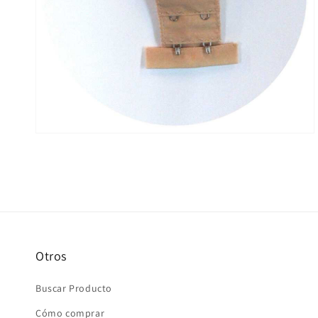
elemento
multimedia
2
en
vista
de
galería
Otros
Buscar Producto
Cómo comprar