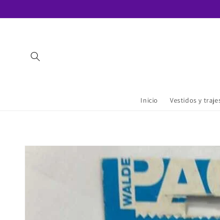
Ir
directamente
al contenido
Inicio
Vestidos y traj
Ir
directamente
a la
información
del producto