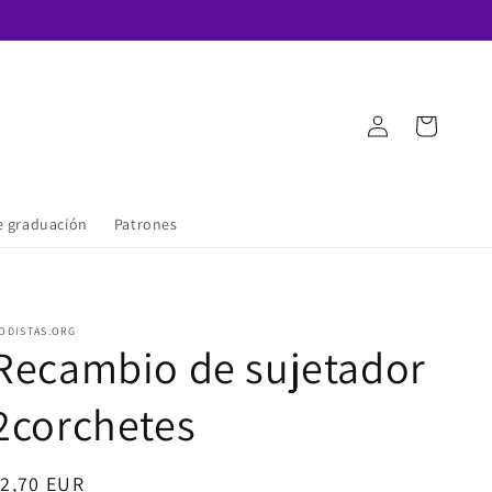
Iniciar
Carrito
sesión
e graduación
Patrones
ODISTAS.ORG
Recambio de sujetador
2corchetes
recio
2,70 EUR