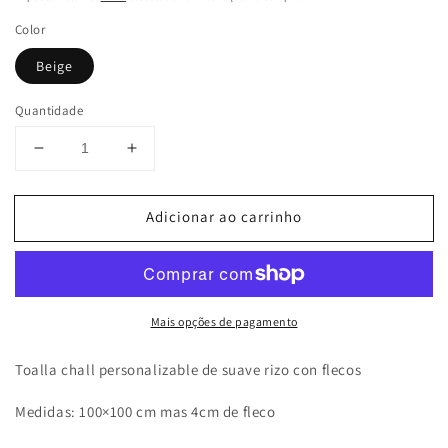
Color
Beige
Quantidade
Diminuir
Aumentar
a
a
quantidade
quantidade
Adicionar ao carrinho
de
de
Toalla
Toalla
punto
punto
de
de
cruz
cruz
Mais opções de pagamento
&quot;Bebé&quot;
&quot;Bebé&quot;
Toalla chall personalizable de suave rizo con flecos
Medidas: 100×100 cm mas 4cm de fleco