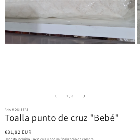
na
vista
em
galeria
de
1
/
6
ANA MODISTAS
Toalla punto de cruz "Bebé"
Preço
€31,82 EUR
normal
Imposto incluído.
Envio
calculado na finalização da compra.