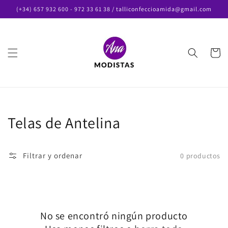
Ir
(+34) 657 932 600 - 972 33 61 38 / talliconfeccioamida@gmail.com
directamente
al contenido
Carrito
Colección:
Telas de Antelina
Filtrar y ordenar
0 productos
No se encontró ningún producto