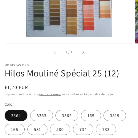
vista
de
galería
de
1
/
3
MODISTAS.ORG
Hilos Mouliné Spécial 25 (12)
Precio
€1,70 EUR
habitual
Impuesto incluido. Los
gastos de envío
se calculan en la pantalla de pago.
Color
3364
3363
3362
165
3819
166
581
580
734
733