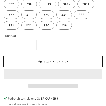
732
730
3013
3012
3011
372
371
370
834
833
832
831
830
829
Cantidad
Reducir
Aumentar
cantidad
cantidad
para
para
Agregar al carrito
Hilos
Hilos
Mouliné
Mouliné
Spécial
Spécial
25
25
(12)
(12)
Retiro disponible en
JOSEP CARNER 7
Normalmente está listo en 24 horas